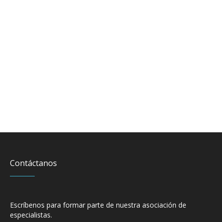
Ophthalmology Clinic
Cardiac Clinic
Outpatient Surgery
Contáctanos
Escríbenos para formar parte de nuestra asociación de
especialistas.